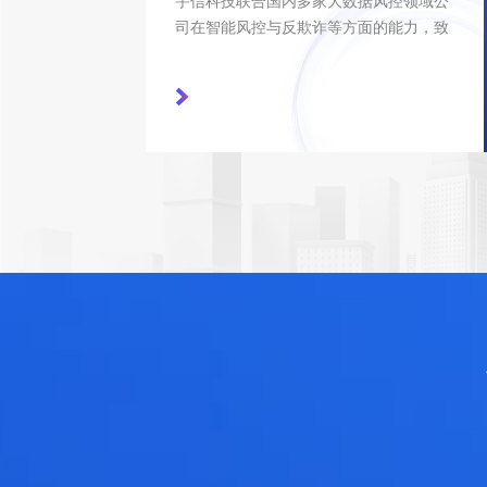
宇信科技联合国内多家大数据风控领域公
司在智能风控与反欺诈等方面的能力，致
力于为金融机构管控金融风险，助力金融
秩序稳定发展。基于对银行业20余年的服
务经验，宇信科技整合公安、社保、银
联、铁路、航空等权威机构数据能力，引
入全球领先的知识图谱、神经网络、机器
学习等技术能力，打造智能风控与反欺诈
产品体系，包含核验产品、反欺诈评分、
风险预警、营销客户画像，钱包位置雷达
产品，为金融机构提供“精准营销-智能反
欺诈-申请审批-风险预警”等全流程智能化
风控服务。