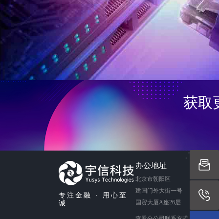
获取
办公地址
北京市朝阳区
建国门外大街一号
专注金融 · 用心至
国贸大厦A座26层
诚
查看分公司联系方式