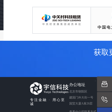
获取
办公地址
北京市朝阳区
建国门外大街一号
专注金融 · 用心至
国贸大厦A座26层
诚
查看分公司联系方式